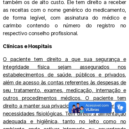
também os de alto custo. Ele tem direito a receber
as receitas com o nome genérico do medicamento,
de forma legível, com assinatura do médico e
carimbo contendo o número do registro no
respectivo conselho profissional.
Clínicas e Hospitais
O paciente tem direito a que sua segurança e
integridade física sejam assegurados nos
estabelecimentos de saúde, públicos e privados,
além de acesso às contas referentes às despesas de
seu tratamento, exames, medicação, internação e
outros procedimentos médicos. O paciente tem
direito a manter sua privacidade para satisfazer suas
necessidades fisiológicas. Tem direito a alimentação
adequada e higiênica, tanto no leito como no